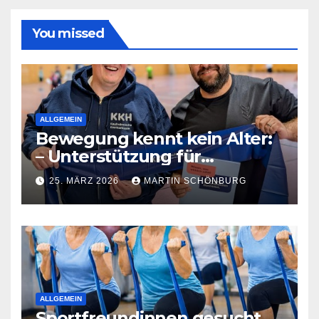
You missed
ALLGEMEIN
Bewegung kennt kein Alter:
– Unterstützung für
Sportgruppe in Bad
25. MÄRZ 2026
MARTIN SCHÖNBURG
Lauchstädt
ALLGEMEIN
Sportfreundinnen gesucht