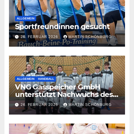
ALLGEMEIN
Sportfreundinnen gesucht
26. FEBRUAR 2026
MARTIN SCHÖNBURG
ALLGEMEIN
HANDBALL
VNG Gasspeicher GmbH
unterstützt Nachwuchs des
VfB Bad Lauchstädt
26. FEBRUAR 2026
MARTIN SCHÖNBURG