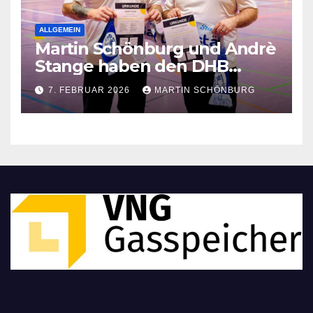
ALLGEMEIN
Martin Schönburg und Andrè
Stange haben den DHB
Kinderhandballtrainer
7. FEBRUAR 2026
MARTIN SCHÖNBURG