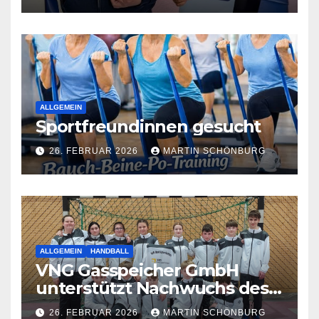
Lauchstädt
ALLGEMEIN
Sportfreundinnen gesucht
26. FEBRUAR 2026
MARTIN SCHÖNBURG
ALLGEMEIN
HANDBALL
VNG Gasspeicher GmbH
unterstützt Nachwuchs des
VfB Bad Lauchstädt
26. FEBRUAR 2026
MARTIN SCHÖNBURG