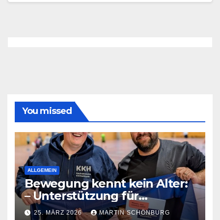
You missed
ALLGEMEIN
Bewegung kennt kein Alter:
– Unterstützung für
Sportgruppe in Bad
25. MÄRZ 2026
MARTIN SCHÖNBURG