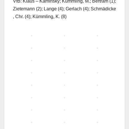
VfB: Klaus – Kaminsky; Kümmling, M.; Bertram (1);
Zietemann (2); Lange (4); Gerlach (4); Schmädicke
, Chr. (4); Kümmling, K. (8)