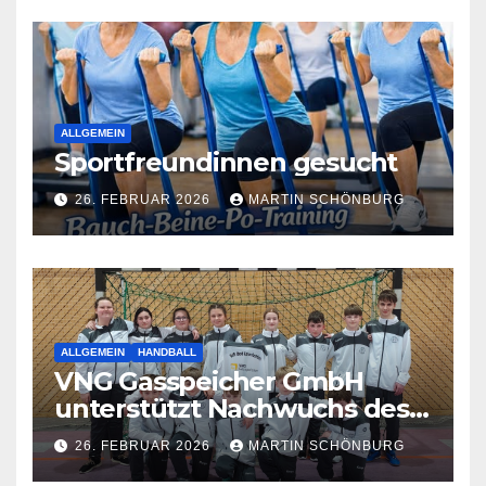
ALLGEMEIN
Sportfreundinnen gesucht
26. FEBRUAR 2026
MARTIN SCHÖNBURG
ALLGEMEIN
HANDBALL
VNG Gasspeicher GmbH
unterstützt Nachwuchs des
VfB Bad Lauchstädt
26. FEBRUAR 2026
MARTIN SCHÖNBURG