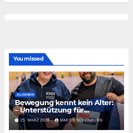
You missed
ALLGEMEIN
Bewegung kennt kein Alter:
– Unterstützung für
Sportgruppe in Bad
25. MÄRZ 2026
MARTIN SCHÖNBURG
Lauchstädt